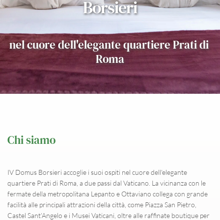
Borsieri
nel cuore dell'elegante quartiere Prati di 
Roma
Chi siamo
IV Domus Borsieri accoglie i suoi ospiti nel cuore dell'elegante 
quartiere Prati di Roma, a due passi dal Vaticano. La vicinanza con le 
fermate della metropolitana Lepanto e Ottaviano collega con grande 
facilità alle principali attrazioni della città, come Piazza San Pietro, 
Castel Sant’Angelo e i Musei Vaticani, oltre alle raffinate boutique per 