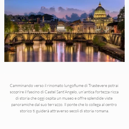
Camminando verso il rinomato lungofiume di Trastevere potrai 
scoprire il fascino di Castel Sant’Angelo, un’antica fortezza ricca 
di storia che oggi ospita un museo e offre splendide viste 
panoramiche dal suo terrazzo. Il ponte che lo collega al centro 
storico ti guiderà attraverso secoli di storia romana.