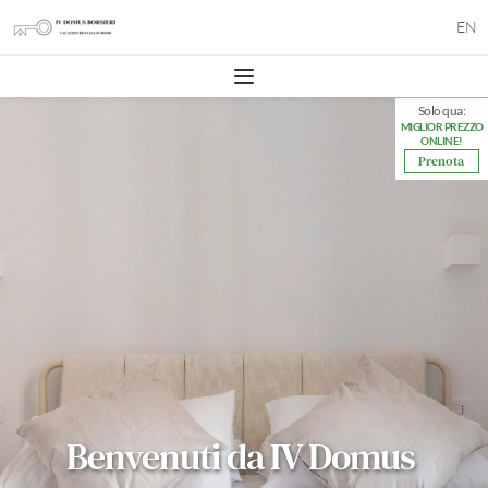
EN
Solo qua:
MIGLIOR PREZZO
ONLINE!
Prenota
Benvenuti da IV Domus 