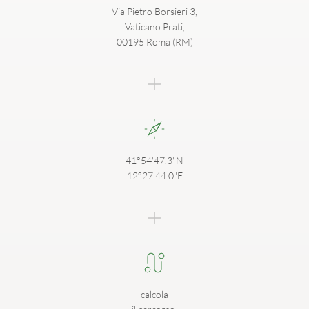
Via Pietro Borsieri 3,
Vaticano Prati,
00195 Roma (RM)
41°54'47.3"N
12°27'44.0"E
calcola